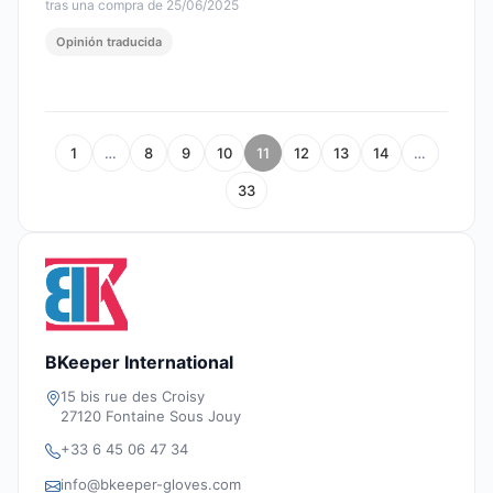
tras una compra de 25/06/2025
Opinión traducida
1
…
8
9
10
11
12
13
14
…
33
BKeeper International
15 bis rue des Croisy
27120 Fontaine Sous Jouy
+33 6 45 06 47 34
info@bkeeper-gloves.com