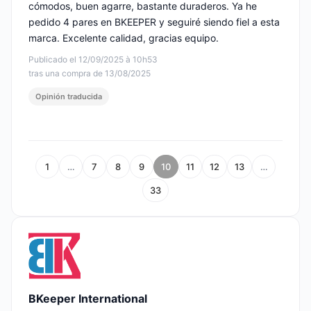
cómodos, buen agarre, bastante duraderos. Ya he
pedido 4 pares en BKEEPER y seguiré siendo fiel a esta
marca. Excelente calidad, gracias equipo.
Publicado el 12/09/2025 à 10h53
tras una compra de 13/08/2025
Opinión traducida
1
…
7
8
9
10
11
12
13
…
33
BKeeper International