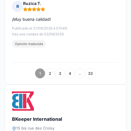
Ruzica T.
R
Nota: 5 de 5
¡Muy buena calidad!
Publicado el 27/06/2026 à 07h49
tras una compra de 02/06/2026
Opinión traducida
1
2
3
4
…
33
BKeeper International
15 bis rue des Croisy