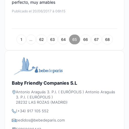
perfecto, muy amables
Publicado el 20/06/2017 à 06h15
1
…
62
63
64
65
66
67
68
Baby Friendly Companies S.L
Antonio Araguás 3. P.I. ( EURÓPOLIS ) Antonio Araguás
3. P.I. ( EURÓPOLIS )
28232 LAS ROZAS (MADRID)
(+34) 917 105 552
pedidos@bebedeparis.com