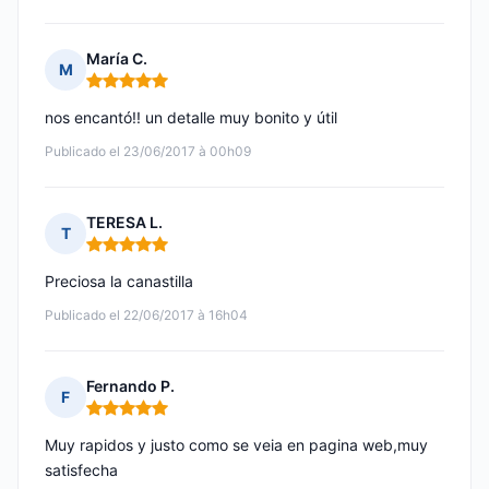
María C.
M
Nota: 5 de 5
nos encantó!! un detalle muy bonito y útil
Publicado el 23/06/2017 à 00h09
TERESA L.
T
Nota: 5 de 5
Preciosa la canastilla
Publicado el 22/06/2017 à 16h04
Fernando P.
F
Nota: 5 de 5
Muy rapidos y justo como se veia en pagina web,muy
satisfecha