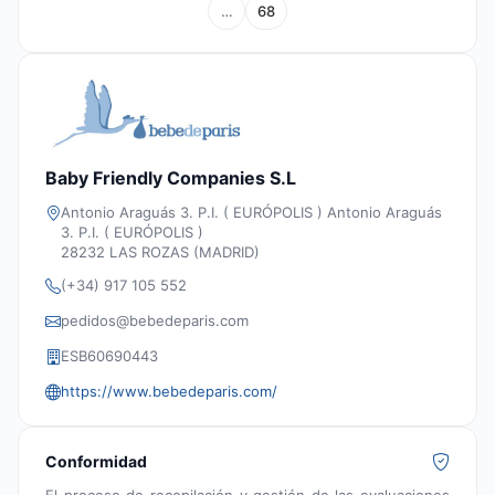
…
68
Baby Friendly Companies S.L
Antonio Araguás 3. P.I. ( EURÓPOLIS ) Antonio Araguás
3. P.I. ( EURÓPOLIS )
28232 LAS ROZAS (MADRID)
(+34) 917 105 552
pedidos@bebedeparis.com
ESB60690443
https://www.bebedeparis.com/
Conformidad
El proceso de recopilación y gestión de las evaluaciones