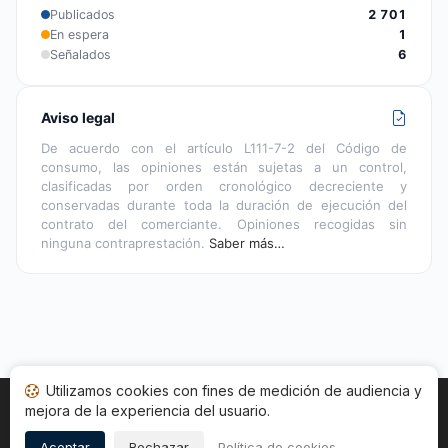
Publicados
2 701
En espera
1
Señalados
6
Aviso legal
De acuerdo con el artículo L111-7-2 del Código de
consumo, las opiniones están sujetas a un control,
clasificadas por orden cronológico decreciente y
conservadas durante toda la duración de ejecución del
contrato del comerciante. Opiniones recogidas sin
ninguna contraprestación.
Saber más…
Utilizamos cookies con fines de medición de audiencia y
mejora de la experiencia del usuario.
Inicio
Estado opiniones
Categorías
CGU
Cookies
Legal
Aceptar
Rechazar
Política de cookies