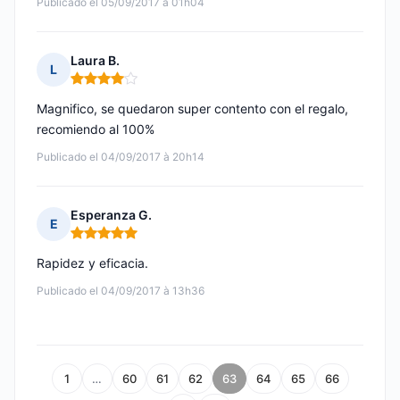
Publicado el 05/09/2017 à 01h04
Laura B.
L
Nota: 4 de 5
Magnifico, se quedaron super contento con el regalo,
recomiendo al 100%
Publicado el 04/09/2017 à 20h14
Esperanza G.
E
Nota: 5 de 5
Rapidez y eficacia.
Publicado el 04/09/2017 à 13h36
1
…
60
61
62
63
64
65
66