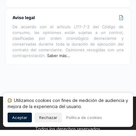
Aviso legal
De acuerdo con el artículo L111-7-2 del Código de
consumo, las opiniones están sujetas a un control,
clasificadas por orden cronológico decreciente y
conservadas durante toda la duración de ejecución del
contrato del comerciante. Opiniones recogidas con una
contraprestación.
Saber más…
Utilizamos cookies con fines de medición de audiencia y
mejora de la experiencia del usuario.
Inicio
Estado opiniones
Categorías
CGU
Cookies
Legal
Aceptar
Rechazar
Política de cookies
Copyright © 2026
Sociedad de Opiniones Contrastadas
.
Todos los derechos reservados.