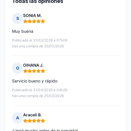
Todas las opiniones
SONIA M.
S
Nota: 5 de 5
Muy buena
Publicado el 31/03/2026 à 07h06
tras una compra de 25/03/2026
OIHANA J.
O
Nota: 5 de 5
Servicio bueno y rápido
Publicado el 31/03/2026 à 04h29
tras una compra de 25/03/2026
Araceli B.
A
Nota: 5 de 5
¡Llegó mucho antes de lo previsto!