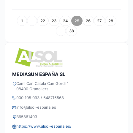
1
…
22
23
24
25
26
27
28
…
38
MEDIASUN ESPAÑA SL
Cami Can Catala Can Gordi 1
08400 Granollers
900 105 093 / 648715568
info@alsol-espana.es
B65861403
https://www.alsol-espana.es/