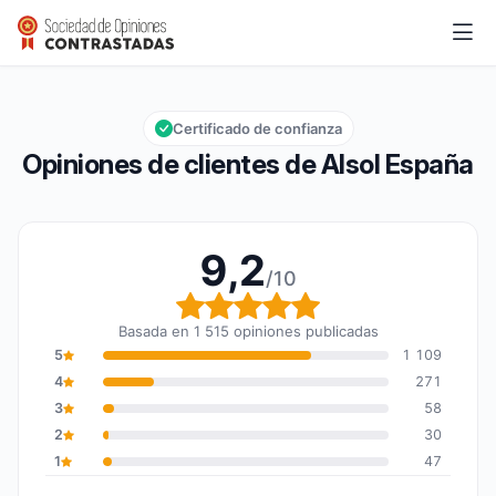
Alsol España
9,2/10
Calificación global: 9,2 de 10
Certificado de confianza
Opiniones de clientes de Alsol España
9,2
/10
Calificación global: 9,2
Basada en 1 515 opiniones publicadas
5
1 109
4
271
3
58
2
30
1
47