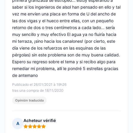
primera granizada se estropeó... estoy esperando a
saber si los ingenieros de alsol han pensado en ello y tal
vez me envíen una placa en forma de U del ancho de
las dos vigas y el hueco entre ellas, con un pequeño
retorno de dos o tres centímetros a cada lado... sería
muy sencillo y muy efectivo El agua ya no fluiría hacia
mi terraza, ¡sino hacia los canalones! (por cierto, este
día viene de los refuerzos en las esquinas de las
pérgolas) sin este problema son de muy buena calidad.
Espero su regreso sobre el tema y si recibo algo para
remediar mi problema, allí le pondré 5 estrellas gracias
de antemano
Publicado el 26/01/2021 à 19h26
tras una compra de 18/11/2020
Opinión traducida
Acheteur vérifié
A
Nota: 5 de 5