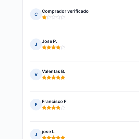
Comprador verificado
C
Nota: 1 de 5
Jose P.
J
Nota: 4 de 5
Valentas B.
V
Nota: 5 de 5
Francisco F.
F
Nota: 4 de 5
jose L.
J