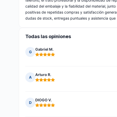
teléfono, el trato profesional y la disponibilidad de 
calidad del embalaje y la fiabilidad del material, junto
positivas de repetidas compras y satisfacción gener
dudas de stock, entregas puntuales y asistencia que
Todas las opiniones
Gabriel M.
G
Nota: 5 de 5
Arturo R.
A
Nota: 5 de 5
DIOGO V.
D
Nota: 5 de 5