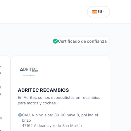
ES
Certificado de confianza
5
9
4
8
ADRITEC RECAMBIOS
6
En Adritec somos especialistas en recambios
para motos y coches.
CALLA pino albar 89-90 nave 8, pol.ind el
a
brizo
47162 Aldeamayor de San Martín