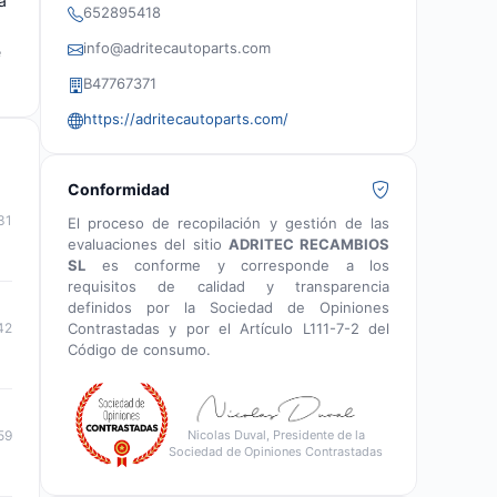
a
652895418
info@adritecautoparts.com
e
B47767371
https://adritecautoparts.com/
Conformidad
31
El proceso de recopilación y gestión de las
evaluaciones del sitio
ADRITEC RECAMBIOS
SL
es conforme y corresponde a los
requisitos de calidad y transparencia
definidos por la Sociedad de Opiniones
Contrastadas y por el Artículo L111-7-2 del
42
Código de consumo.
59
Nicolas Duval, Presidente de la
Sociedad de Opiniones Contrastadas