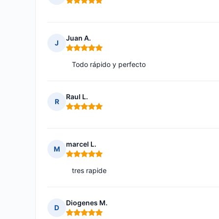
Nota: 5 de 5
Juan A.
J
Nota: 5 de 5
Todo rápido y perfecto
Raul L.
R
Nota: 5 de 5
marcel L.
M
Nota: 5 de 5
tres rapide
Diogenes M.
D
Nota: 5 de 5