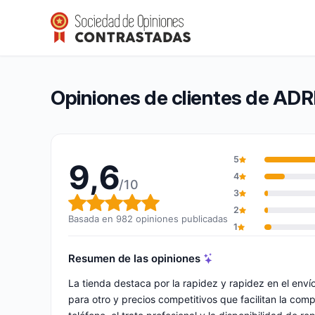
ADRITEC RECAMBIOS SL
9,6/10
(982 opiniones)
Calificación global: 9,6 de 10
Opiniones de clientes de A
5
9,6
4
/10
3
Calificación global: 9,6 de 10
2
Basada en 982 opiniones publicadas
1
Resumen de las opiniones
La tienda destaca por la rapidez y rapidez en el env
para otro y precios competitivos que facilitan la comp