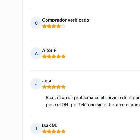
Comprador verificado
C
Nota: 4 de 5
Aitor F.
A
Nota: 5 de 5
Jose L.
J
Nota: 5 de 5
Bien, el único problema es el servicio de rep
pidió el DNI por teléfono sin enterarme el paq
Isak M.
I
Nota: 5 de 5