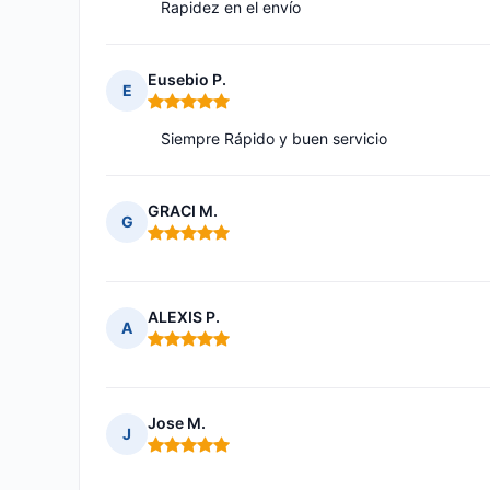
Rapidez en el envío
Eusebio P.
E
Nota: 5 de 5
Siempre Rápido y buen servicio
GRACI M.
G
Nota: 5 de 5
ALEXIS P.
A
Nota: 5 de 5
Jose M.
J
Nota: 5 de 5