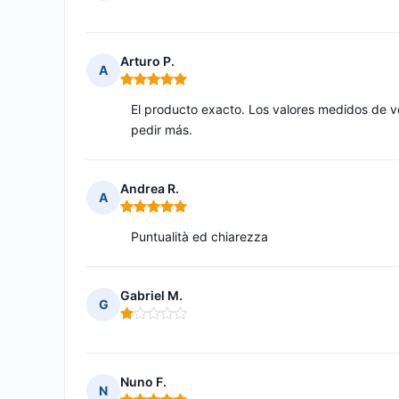
Nota: 5 de 5
Arturo P.
A
Nota: 5 de 5
El producto exacto. Los valores medidos de v
pedir más.
Andrea R.
A
Nota: 5 de 5
Puntualità ed chiarezza
Gabriel M.
G
Nota: 1 de 5
Nuno F.
N