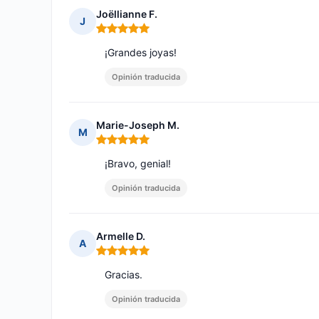
Joëllianne F.
J
Nota: 5 de 5
¡Grandes joyas!
Opinión traducida
Marie-Joseph M.
M
Nota: 5 de 5
¡Bravo, genial!
Opinión traducida
Armelle D.
A
Nota: 5 de 5
Gracias.
Opinión traducida