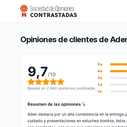
Aden
9,7/10
(2 940 opiniones)
Calificación global: 9,7 de 10
Opiniones de clientes de Ade
5
9,7
4
/10
3
Calificación global: 9,7 de 10
2
Basada en 2 940 opiniones publicadas
1
Resumen de las opiniones
Aden destaca por un alta consistencia en la entrega 
cuidado y presentaciones en estuches bonitos, listos pa