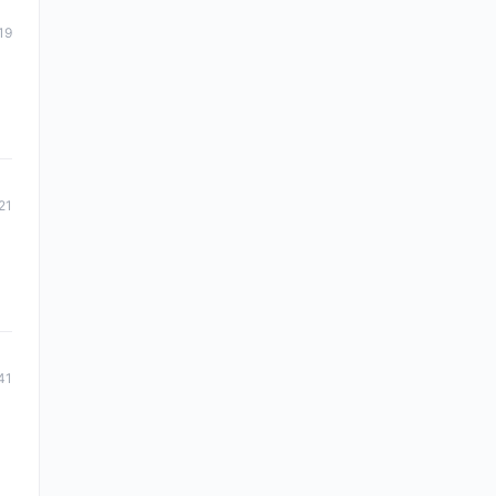
19
21
41