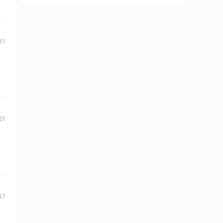
31
21
47