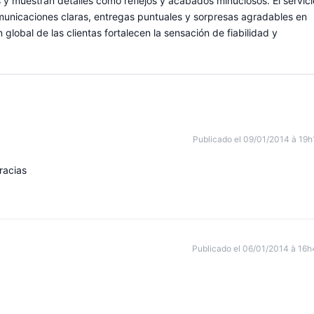
 y muestran detalles como reflejos y acabados minuciosos. El servici
omunicaciones claras, entregas puntuales y sorpresas agradables en
 global de las clientas fortalecen la sensación de fiabilidad y
Publicado el 09/01/2014 à 19h
racias
Publicado el 06/01/2014 à 16h