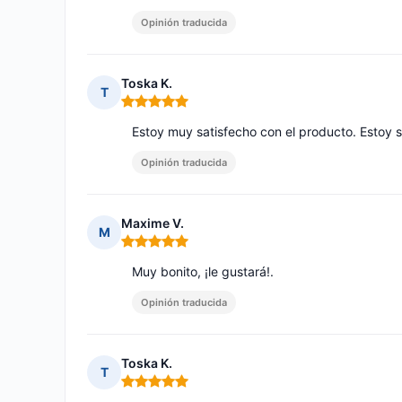
Opinión traducida
Toska K.
T
Nota: 5 de 5
Estoy muy satisfecho con el producto. Estoy s
Opinión traducida
Maxime V.
M
Nota: 5 de 5
Muy bonito, ¡le gustará!.
Opinión traducida
Toska K.
T
Nota: 5 de 5