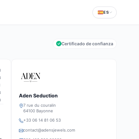
ES
Certificado de confianza
8
8
1
3
Aden Seduction
0
7 rue du couralin
64100 Bayonne
+33 06 14 81 06 53
contact@adensjewels.com