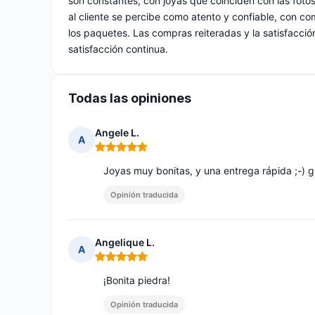
son constantes, con joyas que coinciden con las fotos
al cliente se percibe como atento y confiable, con c
los paquetes. Las compras reiteradas y la satisfacción
satisfacción continua.
Todas las opiniones
Angele L.
A
Nota: 5 de 5
Joyas muy bonitas, y una entrega rápida ;-) g
Opinión traducida
Angelique L.
A
Nota: 5 de 5
¡Bonita piedra!
Opinión traducida