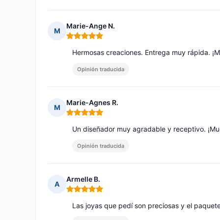
Marie-Ange N.
M
Nota: 5 de 5
Hermosas creaciones. Entrega muy rápida. ¡M
Opinión traducida
Marie-Agnes R.
M
Nota: 5 de 5
Un diseñador muy agradable y receptivo. ¡Mu
Opinión traducida
Armelle B.
A
Nota: 5 de 5
Las joyas que pedí son preciosas y el paquete