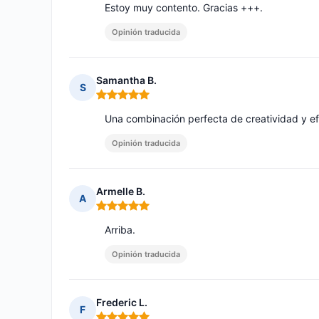
Estoy muy contento. Gracias +++.
Opinión traducida
Samantha B.
S
Nota: 5 de 5
Una combinación perfecta de creatividad y efi
Opinión traducida
Armelle B.
A
Nota: 5 de 5
Arriba.
Opinión traducida
Frederic L.
F