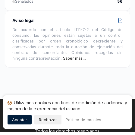
Señalados
56
Aviso legal
De acuerdo con el artículo L111-7-2 del Código de
consumo, las opiniones están sujetas a un control,
clasificadas por orden cronológico decreciente y
conservadas durante toda la duración de ejecución del
contrato del comerciante. Opiniones recogidas sin
ninguna contraprestación.
Saber más…
Utilizamos cookies con fines de medición de audiencia y
mejora de la experiencia del usuario.
Inicio
Estado opiniones
Categorías
CGU
Cookies
Legal
Aceptar
Rechazar
Política de cookies
Copyright © 2026
Sociedad de Opiniones Contrastadas
.
Todos los derechos reservados.