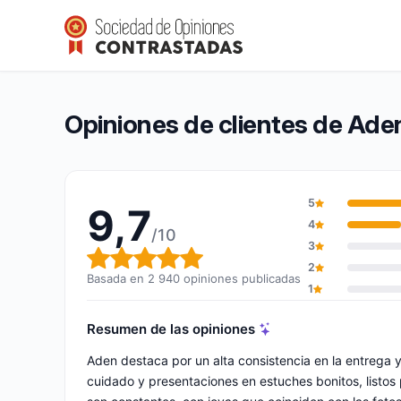
Aden
9,7/10
(2 940 opiniones)
Calificación global: 9,7 de 10
Opiniones de clientes de Ade
5
9,7
4
/10
3
Calificación global: 9,7 de 10
2
Basada en 2 940 opiniones publicadas
1
Resumen de las opiniones
Aden destaca por un alta consistencia en la entrega 
cuidado y presentaciones en estuches bonitos, listos pa