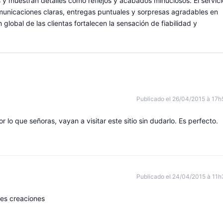
 y muestran detalles como reflejos y acabados minuciosos. El servici
omunicaciones claras, entregas puntuales y sorpresas agradables en
 global de las clientas fortalecen la sensación de fiabilidad y
Publicado el 26/04/2015 à 17h
lo que señoras, vayan a visitar este sitio sin dudarlo. Es perfecto.
Publicado el 24/04/2015 à 11h
es creaciones