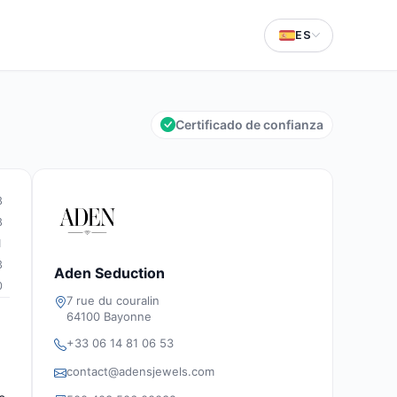
ES
Certificado de confianza
8
8
1
3
Aden Seduction
0
7 rue du couralin
64100 Bayonne
+33 06 14 81 06 53
contact@adensjewels.com