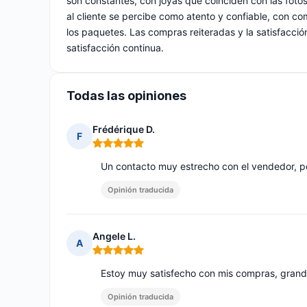
son constantes, con joyas que coinciden con las fotos
al cliente se percibe como atento y confiable, con c
los paquetes. Las compras reiteradas y la satisfacción
satisfacción continua.
Todas las opiniones
Frédérique D.
F
Nota: 5 de 5
Un contacto muy estrecho con el vendedor, por 
Opinión traducida
Angele L.
A
Nota: 5 de 5
Estoy muy satisfecho con mis compras, grand
Opinión traducida