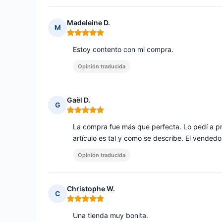
Madeleine D.
M
Nota: 5 de 5
Estoy contento con mi compra.
Opinión traducida
Gaël D.
G
Nota: 5 de 5
La compra fue más que perfecta. Lo pedí a prim
artículo es tal y como se describe. El vend
Opinión traducida
Christophe W.
C
Nota: 5 de 5
Una tienda muy bonita.