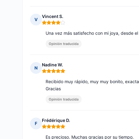
Vincent S.
V
Nota: 4 de 5
Una vez más satisfecho con mi joya, desde el 
Opinión traducida
Nadine W.
N
Nota: 5 de 5
Recibido muy rápido, muy muy bonito, exactam
Gracias
Opinión traducida
Frédérique D.
F
Nota: 5 de 5
Es precioso. Muchas gracias por su tiempo.