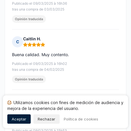
Publicado el 09/03/2025 à 16h36
tras una compra de 03/03/2025
Opinión traducida
Caitlin H.
C
Nota: 5 de 5
Buena calidad. Muy contento.
Publicado el 09/03/2025 à 16h02
tras una compra de 04/02/2025
Opinión traducida
laurent S.
L
Utilizamos cookies con fines de medición de audiencia y
Nota: 5 de 5
mejora de la experiencia del usuario.
Soy un habitual del sitio, serio, sin sorpresas
Aceptar
Rechazar
Política de cookies
desagradables
Publicado el 09/03/2025 à 15h53