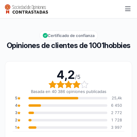
1001hobbies
4,2/5
Calificación global: 4,2 de 5
Certificado de confianza
Opiniones de clientes de 1001hobbies
4,2
/5
Calificación global: 4,2
Basada en 40 386 opiniones publicadas
5
25,4k
4
6 450
3
2 772
2
1 728
1
3 997