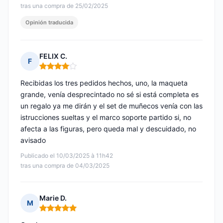
tras una compra de 25/02/2025
Opinión traducida
FELIX C.
F
Nota: 4 de 5
Recibidas los tres pedidos hechos, uno, la maqueta
grande, venía desprecintado no sé si está completa es
un regalo ya me dirán y el set de muñecos venía con las
istrucciones sueltas y el marco soporte partido si, no
afecta a las figuras, pero queda mal y descuidado, no
avisado
Publicado el 10/03/2025 à 11h42
tras una compra de 04/03/2025
Marie D.
M
Nota: 5 de 5