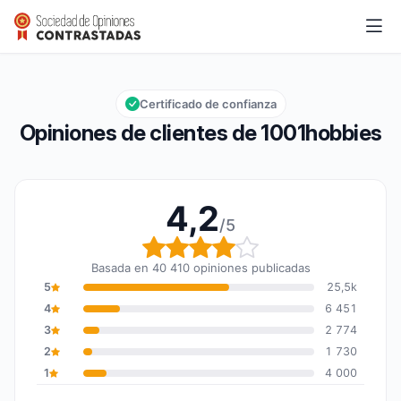
1001hobbies
4,2/5
Calificación global: 4,2 de 5
Certificado de confianza
Opiniones de clientes de 1001hobbies
4,2
/5
Calificación global: 4,2
Basada en 40 410 opiniones publicadas
5
25,5k
4
6 451
3
2 774
2
1 730
1
4 000