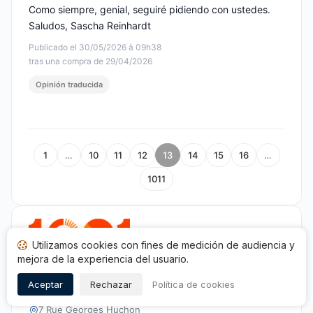
Como siempre, genial, seguiré pidiendo con ustedes.
Saludos, Sascha Reinhardt
Publicado el 30/05/2026 à 09h38
tras una compra de 29/04/2026
Opinión traducida
1
…
10
11
12
13
14
15
16
…
1011
Utilizamos cookies con fines de medición de audiencia y
mejora de la experiencia del usuario.
Aceptar
Rechazar
Política de cookies
HOBBY1 / 1001Hobbies
7 Rue Georges Huchon